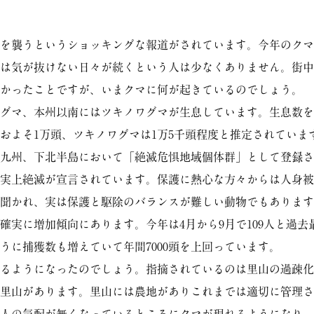
を襲うというショッキングな報道がされています。今年のクマ
は気が抜けない日々が続くという人は少なくありません。街中
かったことですが、いまクマに何が起きているのでしょう。
グマ、本州以南にはツキノワグマが生息しています。生息数を
およそ1万頭、ツキノワグマは1万5千頭程度と推定されていま
九州、下北半島において「絶滅危惧地域個体群」として登録さ
実上絶滅が宣言されています。保護に熱心な方々からは人身被
聞かれ、実は保護と駆除のバランスが難しい動物でもあります
実に増加傾向にあります。今年は4月から9月で109人と過去
うに捕獲数も増えていて年間7000頭を上回っています。
るようになったのでしょう。指摘されているのは里山の過疎化
里山があります。里山には農地がありこれまでは適切に管理さ